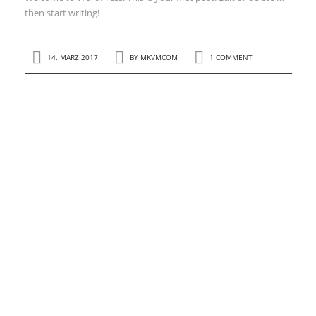
then start writing!
14. MÄRZ 2017
BY
MKVMCOM
1 COMMENT
NEUESTE BEITRÄGE
Hello world!